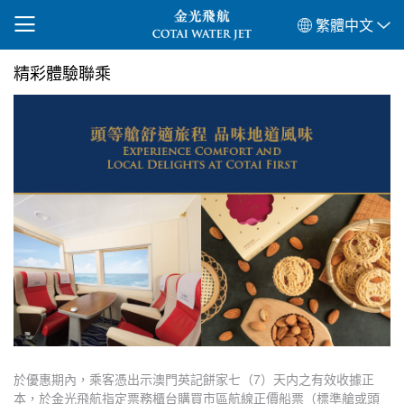
繁體中文
精彩體驗聯乘
於優惠期內，乘客憑出示澳門英記餅家七（7）天内之有效收據正
本，於金光飛航指定票務櫃台購買市區航線正價船票（標準艙或頭