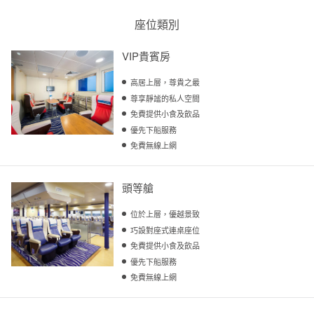
座位類別
VIP貴賓房
高居上層，尊貴之最
尊享靜謐的私人空間
免費提供小食及飲品
優先下船服務
免費無線上網
頭等艙
位於上層，優越景致
巧設對座式連桌座位
免費提供小食及飲品
優先下船服務
免費無線上網